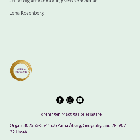
- tillåt dig att känna allt, precis som det är.
Lena Rosenberg
Föreningen Mäktiga Följeslagare
Org.nr 802553-3541 c/o Anna Åberg, Geografigränd 2E, 907
32 Umeå