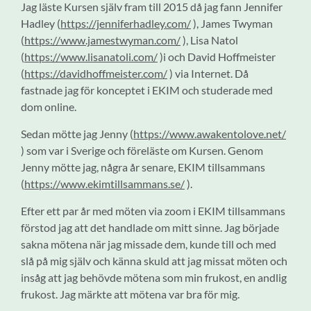
Jag läste Kursen själv fram till 2015 då jag fann Jennifer
Hadley (
https://jenniferhadley.com/
), James Twyman
(
https://www.jamestwyman.com/
), Lisa Natol
(
https://www.lisanatoli.com/
)i och David Hoffmeister
(
https://davidhoffmeister.com/
) via Internet. Då
fastnade jag för konceptet i EKIM och studerade med
dom online.
Sedan mötte jag Jenny (
https://www.awakentolove.net/
) som var i Sverige och föreläste om Kursen. Genom
Jenny mötte jag, några år senare, EKIM tillsammans
(
https://www.ekimtillsammans.se/
).
Efter ett par år med möten via zoom i EKIM tillsammans
förstod jag att det handlade om mitt sinne. Jag började
sakna mötena när jag missade dem, kunde till och med
slå på mig själv och känna skuld att jag missat möten och
insåg att jag behövde mötena som min frukost, en andlig
frukost. Jag märkte att mötena var bra för mig.