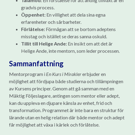
Tålamod:
En förståelse för att andlig tillväxt är en
gradvis process.
Öppenhet:
En villighet att dela sina egna
erfarenheter och sårbarheter.
Förlåtelse:
Förmågan att se bortom adeptens
misstag och istället se deras sanna oskuld.
Tillit till Helige Ande:
En insikt om att det är
Helige Ande, inte mentorn, som leder processen.
Sammanfattning
Mentorprogram i
En Kurs i Mirakler
erbjuder en
möjlighet att fördjupa både studierna och tillämpningen
av Kursens principer. Genom att gå samman med en
Mäktig Följeslagare, antingen som mentor eller adept,
kan du uppleva en djupare känsla av enhet, frid och
transformation. Programmet är inte bara en struktur för
lärande utan en helig relation där både mentor och adept
får möjlighet att växa i kärlek och förlåtelse.