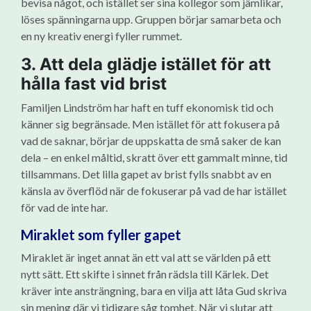
bevisa något, och istället ser sina kollegor som jämlikar,
löses spänningarna upp. Gruppen börjar samarbeta och
en ny kreativ energi fyller rummet.
3. Att dela glädje istället för att
hålla fast vid brist
Familjen Lindström har haft en tuff ekonomisk tid och
känner sig begränsade. Men istället för att fokusera på
vad de saknar, börjar de uppskatta de små saker de kan
dela – en enkel måltid, skratt över ett gammalt minne, tid
tillsammans. Det lilla gapet av brist fylls snabbt av en
känsla av överflöd när de fokuserar på vad de har istället
för vad de inte har.
Miraklet som fyller gapet
Miraklet är inget annat än ett val att se världen på ett
nytt sätt. Ett skifte i sinnet från rädsla till Kärlek. Det
kräver inte ansträngning, bara en vilja att låta Gud skriva
sin mening där vi tidigare såg tomhet. När vi slutar att