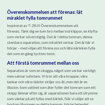
Överenskommelsen att förenas: låt
miraklet fylla tomrummet
Inspirerat av T-28.III Överenskommelsen att
förenas. Tänk dig en tom bro mellan två klippor, en klyfta
som verkar oöverstiglig. Det är i detta tomrum, denna
skenbara separation, som miraklet verkar. Det är här vi
börjar – med viljan att förena oss och låta kärleken fylla
det som en gång tycktes tomt.
Att förstå tomrummet mellan oss
Separation är som en skugga, något som verkar verkligt
men saknar substans. Vi tror att våra kroppar, våra
tankar och våra rädslor skiljer oss åt, men det är en
illusion. Som vattnet som åter fyller det tomrum som ett
skepp lämnar efter sig, är separationen bara ett utrymme
som väntar på att fyllas med kärlek. När vi väljer att se
bortom illusionen av detta tomrum, börjar helandet.