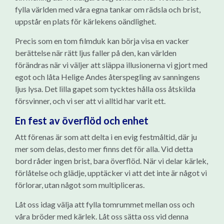
fylla världen med våra egna tankar om rädsla och brist,
uppstår en plats för kärlekens oändlighet.
Precis som en tom filmduk kan börja visa en vacker
berättelse när rätt ljus faller på den, kan världen
förändras när vi väljer att släppa illusionerna vi gjort med
egot och låta Helige Andes återspegling av sanningens
ljus lysa. Det lilla gapet som tycktes hålla oss åtskilda
försvinner, och vi ser att vi alltid har varit ett.
En fest av överflöd och enhet
Att förenas är som att delta i en evig festmåltid, där ju
mer som delas, desto mer finns det för alla. Vid detta
bord råder ingen brist, bara överflöd. När vi delar kärlek,
förlåtelse och glädje, upptäcker vi att det inte är något vi
förlorar, utan något som multipliceras.
Låt oss idag välja att fylla tomrummet mellan oss och
våra bröder med kärlek. Låt oss sätta oss vid denna