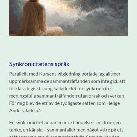
Synkronicitetens språk
Parallellt med Kursens vägledning började jag alltmer
uppmärksamma de sammanträffanden som inte gick att
förklara logiskt. Jung kallade det för synkronicitet –
meningsfulla sammanträffanden utan orsak och verkan.
För mig blev de ett av de tydligaste sätten som Helige
Ande talade på.
En synkronicitet är när en inre händelse – en dröm, en
tanke, en känsla – sammanfaller med något yttre på ett
sätt som upplevs djupt meningsfullt. Som om världen