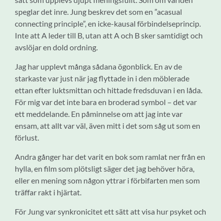
speglar det inre. Jung beskrev det som en ”acasual
connecting principle”, en icke-kausal förbindelseprincip.
Inte att A leder till B, utan att A och B sker samtidigt och
avslöjar en dold ordning.
Jag har upplevt många sådana ögonblick. En av de
starkaste var just när jag flyttade in i den möblerade
ettan efter luktsmittan och hittade fredsduvan i en låda.
För mig var det inte bara en broderad symbol – det var
ett meddelande. En påminnelse om att jag inte var
ensam, att allt var väl, även mitt i det som såg ut som en
förlust.
Andra gånger har det varit en bok som ramlat ner från en
hylla, en film som plötsligt säger det jag behöver höra,
eller en mening som någon yttrar i förbifarten men som
träffar rakt i hjärtat.
För Jung var synkronicitet ett sätt att visa hur psyket och